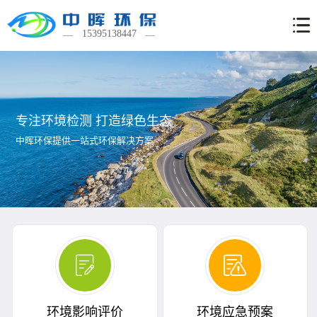
首页
15395138447
环境
影响
环境
评价
应急
环保
专注环境检测 打造绿色生态
中晖环保提供一站式环保解决方案
预案
验收
环保
检测
可研
报告
新闻
联系
资讯
方式
环境影响评价
环境应急预案